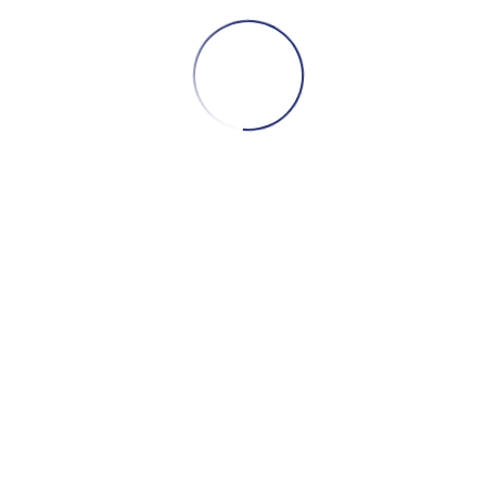
[swpm_reset_form]
PERSONALIZAR COOKIES
POLÍTICA DE COOKIES
POLÍTICA DE PRIVACIDAD
AVISO LEGAL