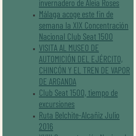
invernadero de Aleia Roses
Málaga acoge este fin de
semana la XIX Concentración
Nacional Club Seat 1500
VISITA AL MUSEO DE
AUTOMICIÓN DEL EJÉRCITO,
CHINCÓN Y EL TREN DE VAPOR
DE ARGANDA
Club Seat 1500, tiempo de
excursiones
Ruta Belchite-Alcañiz Julio
2016