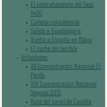
El contrabandista del Seat
1400
Curiosa coincidencia
Salida a Guadalajara
Vuelta a España en Milqui
El coche del terrible
Actividades
XII Concentración Nacional El
Pardo
XIV Concentración Nacional
Segovia 2012
Ruta del canal de Castilla