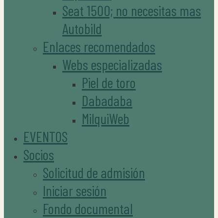
Seat 1500; no necesitas mas
Autobild
Enlaces recomendados
Webs especializadas
Piel de toro
Dabadaba
MilquiWeb
EVENTOS
Socios
Solicitud de admisión
Iniciar sesión
Fondo documental