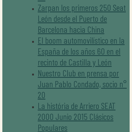
Zarpan los primeros 250 Seat
León desde el Puerto de
Barcelona hacia China
El boom automovilístico en la
España de los años 60 en el
recinto de Castilla y León
Nuestro Club en prensa por
Juan Pablo Condado, socio n°
20
La história de Arriero SEAT
2000 Junio 2015 Clásicos
Populares