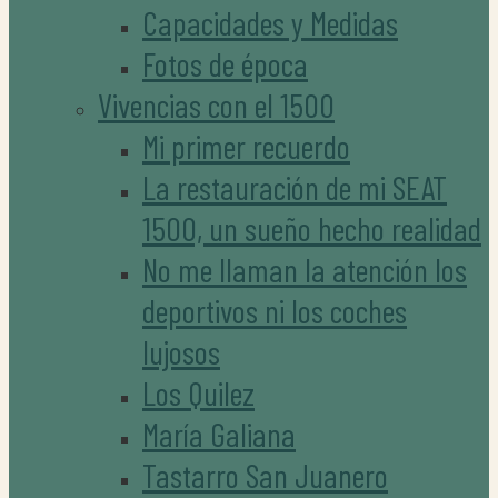
Capacidades y Medidas
Fotos de época
Vivencias con el 1500
Mi primer recuerdo
La restauración de mi SEAT
1500, un sueño hecho realidad
No me llaman la atención los
deportivos ni los coches
lujosos
Los Quilez
María Galiana
Tastarro San Juanero