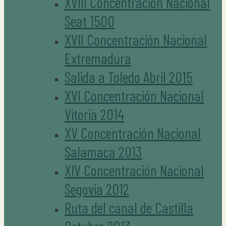
XVIII Concentración Nacional
Seat 1500
XVII Concentración Nacional
Extremadura
Salida a Toledo Abril 2015
XVI Concentración Nacional
Vitoria 2014
XV Concentración Nacional
Salamaca 2013
XIV Concentración Nacional
Segovia 2012
Ruta del canal de Castilla