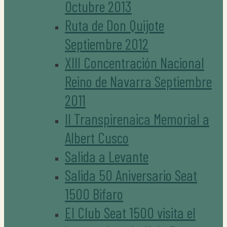
Octubre 2013
Ruta de Don Quijote
Septiembre 2012
XIII Concentración Nacional
Reino de Navarra Septiembre
2011
II Transpirenaica Memorial a
Albert Cusco
Salida a Levante
Salida 50 Aniversario Seat
1500 Bifaro
El Club Seat 1500 visita el