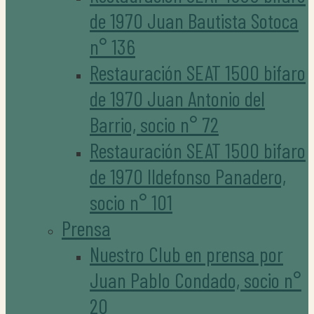
de 1970 Juan Bautista Sotoca
n° 136
Restauración SEAT 1500 bifaro
de 1970 Juan Antonio del
Barrio, socio n° 72
Restauración SEAT 1500 bifaro
de 1970 Ildefonso Panadero,
socio n° 101
Prensa
Nuestro Club en prensa por
Juan Pablo Condado, socio n°
20