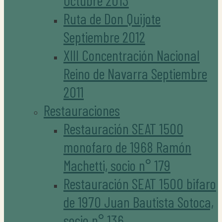
Octubre 2013
Ruta de Don Quijote
Septiembre 2012
XIII Concentración Nacional
Reino de Navarra Septiembre
2011
Restauraciones
Restauración SEAT 1500
monofaro de 1968 Ramón
Machetti, socio n° 179
Restauración SEAT 1500 bifaro
de 1970 Juan Bautista Sotoca,
socio n° 136