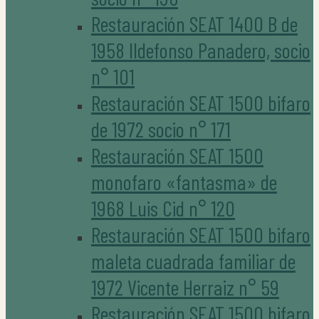
Restauración SEAT 1400 B de
1958 Ildefonso Panadero, socio
n° 101
Restauración SEAT 1500 bifaro
de 1972 socio n° 171
Restauración SEAT 1500
monofaro «fantasma» de
1968 Luis Cid n° 120
Restauración SEAT 1500 bifaro
maleta cuadrada familiar de
1972 Vicente Herraiz n° 59
Restauración SEAT 1500 bifaro