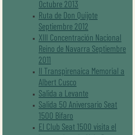
Octubre 2013
Ruta de Don Quijote
Septiembre 2012
XIII Concentración Nacional
Reino de Navarra Septiembre
2011
II Transpirenaica Memorial a
Albert Cusco
Salida a Levante
Salida 50 Aniversario Seat
1500 Bifaro
El Club Seat 1500 visita el