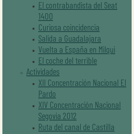
El contrabandista del Seat
1400
Curiosa coincidencia
Salida a Guadalajara
Vuelta a España en Milqui
El coche del terrible
Actividades
XII Concentración Nacional El
Pardo
XIV Concentración Nacional
Segovia 2012
Ruta del canal de Castilla