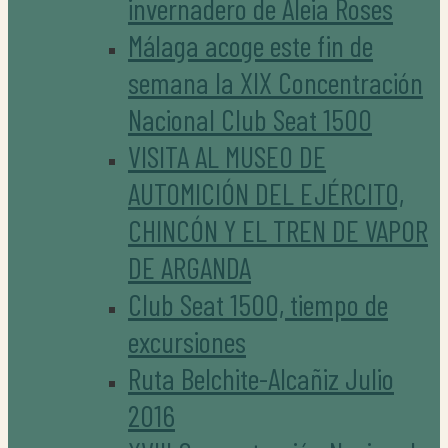
invernadero de Aleia Roses
Málaga acoge este fin de
semana la XIX Concentración
Nacional Club Seat 1500
VISITA AL MUSEO DE
AUTOMICIÓN DEL EJÉRCITO,
CHINCÓN Y EL TREN DE VAPOR
DE ARGANDA
Club Seat 1500, tiempo de
excursiones
Ruta Belchite-Alcañiz Julio
2016