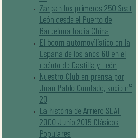
Zarpan los primeros 250 Seat
León desde el Puerto de
Barcelona hacia China
El boom automovilístico en la
España de los años 60 en el
recinto de Castilla y León
Nuestro Club en prensa por
Juan Pablo Condado, socio n°
20
La história de Arriero SEAT
2000 Junio 2015 Clásicos
Populares