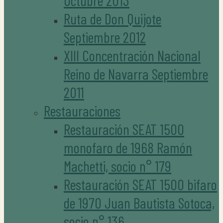
Octubre 2013
Ruta de Don Quijote
Septiembre 2012
XIII Concentración Nacional
Reino de Navarra Septiembre
2011
Restauraciones
Restauración SEAT 1500
monofaro de 1968 Ramón
Machetti, socio n° 179
Restauración SEAT 1500 bifaro
de 1970 Juan Bautista Sotoca,
socio n° 136