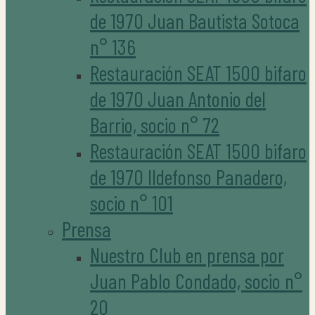
de 1970 Juan Bautista Sotoca
n° 136
Restauración SEAT 1500 bifaro
de 1970 Juan Antonio del
Barrio, socio n° 72
Restauración SEAT 1500 bifaro
de 1970 Ildefonso Panadero,
socio n° 101
Prensa
Nuestro Club en prensa por
Juan Pablo Condado, socio n°
20