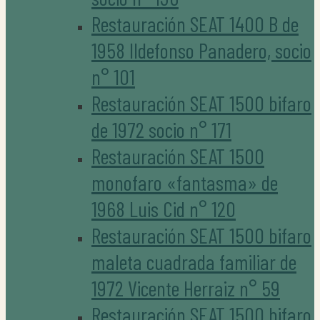
Restauración SEAT 1400 B de
1958 Ildefonso Panadero, socio
n° 101
Restauración SEAT 1500 bifaro
de 1972 socio n° 171
Restauración SEAT 1500
monofaro «fantasma» de
1968 Luis Cid n° 120
Restauración SEAT 1500 bifaro
maleta cuadrada familiar de
1972 Vicente Herraiz n° 59
Restauración SEAT 1500 bifaro