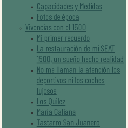
Capacidades y Medidas
Fotos de época
Vivencias con el 1500
Mi primer recuerdo
La restauración de mi SEAT
1500, un sueño hecho realidad
No me llaman la atención los
deportivos ni los coches
lujosos
Los Quilez
María Galiana
Tastarro San Juanero