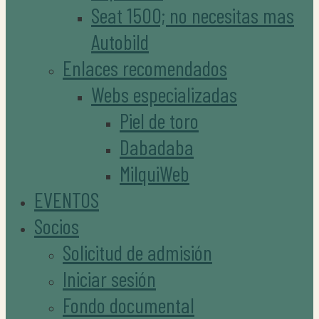
Seat 1500; no necesitas mas
Autobild
Enlaces recomendados
Webs especializadas
Piel de toro
Dabadaba
MilquiWeb
EVENTOS
Socios
Solicitud de admisión
Iniciar sesión
Fondo documental