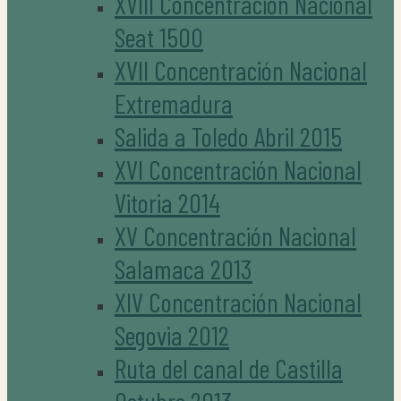
XVIII Concentración Nacional
Seat 1500
XVII Concentración Nacional
Extremadura
Salida a Toledo Abril 2015
XVI Concentración Nacional
Vitoria 2014
XV Concentración Nacional
Salamaca 2013
XIV Concentración Nacional
Segovia 2012
Ruta del canal de Castilla