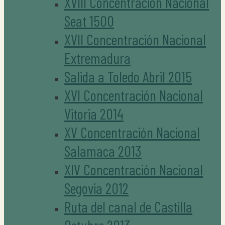
XVIII Concentración Nacional
Seat 1500
XVII Concentración Nacional
Extremadura
Salida a Toledo Abril 2015
XVI Concentración Nacional
Vitoria 2014
XV Concentración Nacional
Salamaca 2013
XIV Concentración Nacional
Segovia 2012
Ruta del canal de Castilla