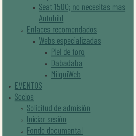
Seat 1500; no necesitas mas
Autobild
Enlaces recomendados
Webs especializadas
Piel de toro
Dabadaba
MilquiWeb
EVENTOS
Socios
Solicitud de admisión
Iniciar sesión
Fondo documental