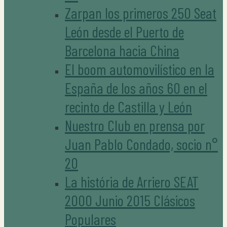
Zarpan los primeros 250 Seat
León desde el Puerto de
Barcelona hacia China
El boom automovilístico en la
España de los años 60 en el
recinto de Castilla y León
Nuestro Club en prensa por
Juan Pablo Condado, socio n°
20
La história de Arriero SEAT
2000 Junio 2015 Clásicos
Populares