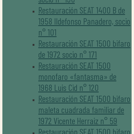
Restauración SEAT 1400 B de
1958 Ildefonso Panadero, socio
n° 101
Restauración SEAT 1500 bifaro
de 1972 socio n° 171
Restauración SEAT 1500
monofaro «fantasma» de
1968 Luis Cid n° 120
Restauración SEAT 1500 bifaro
maleta cuadrada familiar de
1972 Vicente Herraiz n° 59
Restauración SEAT 1500 bifaro