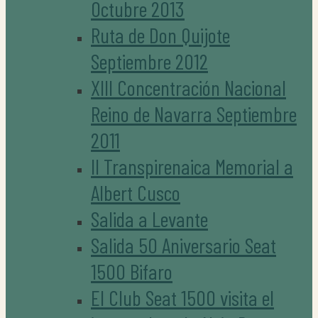
Octubre 2013
Ruta de Don Quijote
Septiembre 2012
XIII Concentración Nacional
Reino de Navarra Septiembre
2011
II Transpirenaica Memorial a
Albert Cusco
Salida a Levante
Salida 50 Aniversario Seat
1500 Bifaro
El Club Seat 1500 visita el