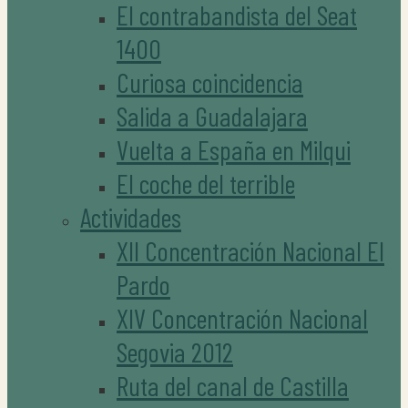
El contrabandista del Seat
1400
Curiosa coincidencia
Salida a Guadalajara
Vuelta a España en Milqui
El coche del terrible
Actividades
XII Concentración Nacional El
Pardo
XIV Concentración Nacional
Segovia 2012
Ruta del canal de Castilla