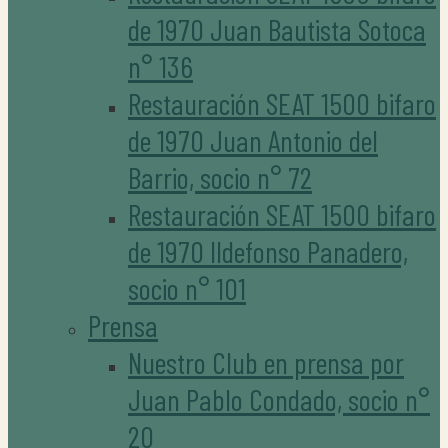
de 1970 Juan Bautista Sotoca
n° 136
Restauración SEAT 1500 bifaro
de 1970 Juan Antonio del
Barrio, socio n° 72
Restauración SEAT 1500 bifaro
de 1970 Ildefonso Panadero,
socio n° 101
Prensa
Nuestro Club en prensa por
Juan Pablo Condado, socio n°
20