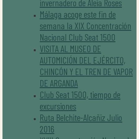
invernadero de Aleia Roses
Málaga acoge este fin de
semana la XIX Concentración
Nacional Club Seat 1500
VISITA AL MUSEO DE
AUTOMICIÓN DEL EJÉRCITO,
CHINCÓN Y EL TREN DE VAPOR
DE ARGANDA
Club Seat 1500, tiempo de
excursiones
Ruta Belchite-Alcañiz Julio
2016