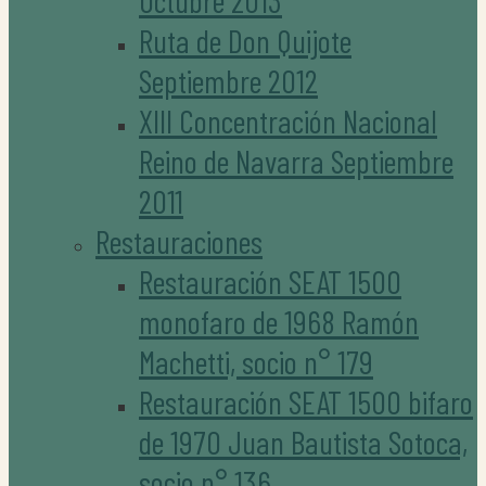
Octubre 2013
Ruta de Don Quijote
Septiembre 2012
XIII Concentración Nacional
Reino de Navarra Septiembre
2011
Restauraciones
Restauración SEAT 1500
monofaro de 1968 Ramón
Machetti, socio n° 179
Restauración SEAT 1500 bifaro
de 1970 Juan Bautista Sotoca,
socio n° 136