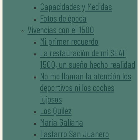
Capacidades y Medidas
Fotos de época
Vivencias con el 1500
Mi primer recuerdo
La restauración de mi SEAT
1500, un sueño hecho realidad
No me llaman la atención los
deportivos ni los coches
lujosos
Los Quilez
María Galiana
Tastarro San Juanero