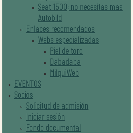
Seat 1500; no necesitas mas
Autobild
Enlaces recomendados
Webs especializadas
Piel de toro
Dabadaba
MilquiWeb
EVENTOS
Socios
Solicitud de admisión
Iniciar sesión
Fondo documental