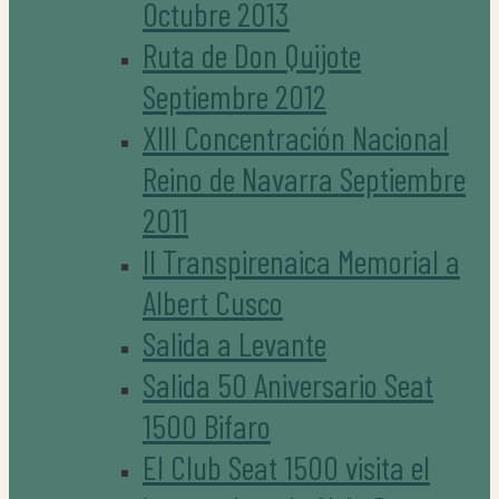
Octubre 2013
Ruta de Don Quijote
Septiembre 2012
XIII Concentración Nacional
Reino de Navarra Septiembre
2011
II Transpirenaica Memorial a
Albert Cusco
Salida a Levante
Salida 50 Aniversario Seat
1500 Bifaro
El Club Seat 1500 visita el