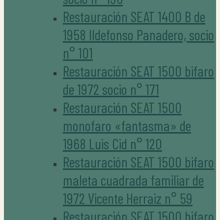
Restauración SEAT 1400 B de
1958 Ildefonso Panadero, socio
n° 101
Restauración SEAT 1500 bifaro
de 1972 socio n° 171
Restauración SEAT 1500
monofaro «fantasma» de
1968 Luis Cid n° 120
Restauración SEAT 1500 bifaro
maleta cuadrada familiar de
1972 Vicente Herraiz n° 59
Restauración SEAT 1500 bifaro