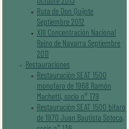
Octubre 2013
Ruta de Don Quijote
Septiembre 2012
XIII Concentración Nacional
Reino de Navarra Septiembre
2011
Restauraciones
Restauración SEAT 1500
monofaro de 1968 Ramón
Machetti, socio n° 179
Restauración SEAT 1500 bifaro
de 1970 Juan Bautista Sotoca,
socio n° 136