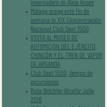
invernadero de Aleia Roses
Málaga acoge este fin de
semana la XIX Concentración
Nacional Club Seat 1500
VISITA AL MUSEO DE
AUTOMICIÓN DEL EJÉRCITO,
CHINCÓN Y EL TREN DE VAPOR
DE ARGANDA
Club Seat 1500, tiempo de
excursiones
Ruta Belchite-Alcañiz Julio
2016