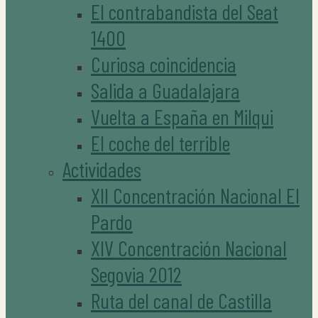
El contrabandista del Seat
1400
Curiosa coincidencia
Salida a Guadalajara
Vuelta a España en Milqui
El coche del terrible
Actividades
XII Concentración Nacional El
Pardo
XIV Concentración Nacional
Segovia 2012
Ruta del canal de Castilla