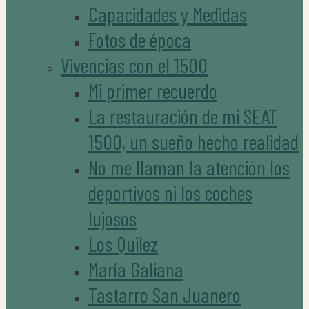
Capacidades y Medidas
Fotos de época
Vivencias con el 1500
Mi primer recuerdo
La restauración de mi SEAT
1500, un sueño hecho realidad
No me llaman la atención los
deportivos ni los coches
lujosos
Los Quilez
María Galiana
Tastarro San Juanero