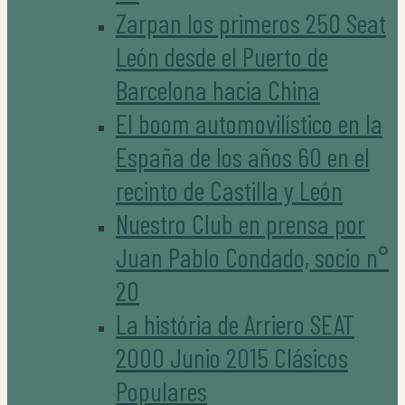
Zarpan los primeros 250 Seat
León desde el Puerto de
Barcelona hacia China
El boom automovilístico en la
España de los años 60 en el
recinto de Castilla y León
Nuestro Club en prensa por
Juan Pablo Condado, socio n°
20
La história de Arriero SEAT
2000 Junio 2015 Clásicos
Populares