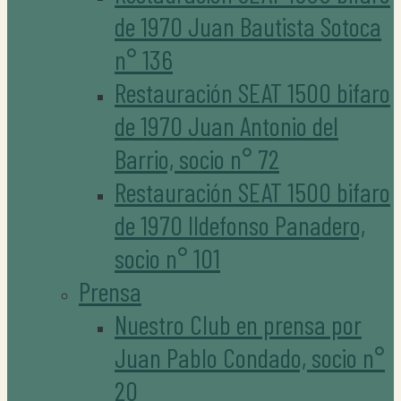
de 1970 Juan Bautista Sotoca
n° 136
Restauración SEAT 1500 bifaro
de 1970 Juan Antonio del
Barrio, socio n° 72
Restauración SEAT 1500 bifaro
de 1970 Ildefonso Panadero,
socio n° 101
Prensa
Nuestro Club en prensa por
Juan Pablo Condado, socio n°
20