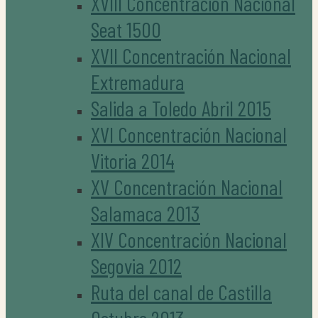
XVIII Concentración Nacional
Seat 1500
XVII Concentración Nacional
Extremadura
Salida a Toledo Abril 2015
XVI Concentración Nacional
Vitoria 2014
XV Concentración Nacional
Salamaca 2013
XIV Concentración Nacional
Segovia 2012
Ruta del canal de Castilla