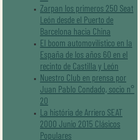
Zarpan los primeros 250 Seat
León desde el Puerto de
Barcelona hacia China
El boom automovilístico en la
España de los años 60 en el
recinto de Castilla y León
Nuestro Club en prensa por
Juan Pablo Condado, socio n°
20
La história de Arriero SEAT
2000 Junio 2015 Clásicos
Populares