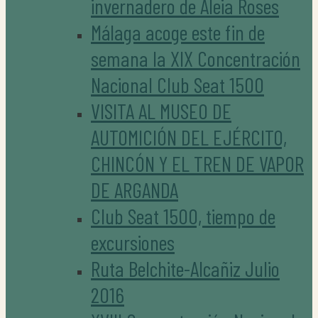
invernadero de Aleia Roses
Málaga acoge este fin de
semana la XIX Concentración
Nacional Club Seat 1500
VISITA AL MUSEO DE
AUTOMICIÓN DEL EJÉRCITO,
CHINCÓN Y EL TREN DE VAPOR
DE ARGANDA
Club Seat 1500, tiempo de
excursiones
Ruta Belchite-Alcañiz Julio
2016