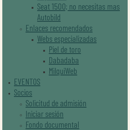
Seat 1500; no necesitas mas
Autobild
Enlaces recomendados
Webs especializadas
Piel de toro
Dabadaba
MilquiWeb
EVENTOS
Socios
Solicitud de admisión
Iniciar sesión
Fondo documental