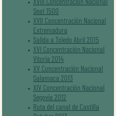
XVIII Concentración Nacional
Seat 1500
XVII Concentración Nacional
Extremadura
Salida a Toledo Abril 2015
XVI Concentración Nacional
Vitoria 2014
XV Concentración Nacional
Salamaca 2013
XIV Concentración Nacional
Segovia 2012
Ruta del canal de Castilla