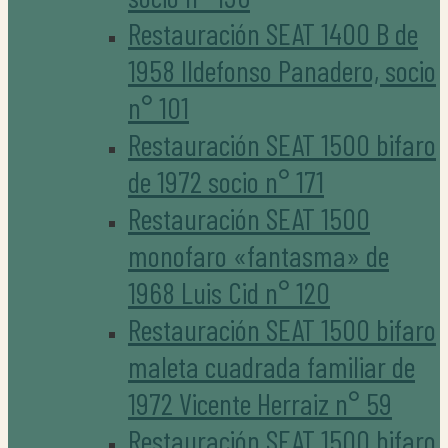
Restauración SEAT 1400 B de
1958 Ildefonso Panadero, socio
n° 101
Restauración SEAT 1500 bifaro
de 1972 socio n° 171
Restauración SEAT 1500
monofaro «fantasma» de
1968 Luis Cid n° 120
Restauración SEAT 1500 bifaro
maleta cuadrada familiar de
1972 Vicente Herraiz n° 59
Restauración SEAT 1500 bifaro