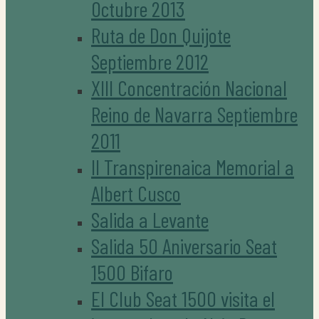
Octubre 2013
Ruta de Don Quijote
Septiembre 2012
XIII Concentración Nacional
Reino de Navarra Septiembre
2011
II Transpirenaica Memorial a
Albert Cusco
Salida a Levante
Salida 50 Aniversario Seat
1500 Bifaro
El Club Seat 1500 visita el