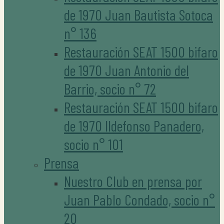
de 1970 Juan Bautista Sotoca
n° 136
Restauración SEAT 1500 bifaro
de 1970 Juan Antonio del
Barrio, socio n° 72
Restauración SEAT 1500 bifaro
de 1970 Ildefonso Panadero,
socio n° 101
Prensa
Nuestro Club en prensa por
Juan Pablo Condado, socio n°
20