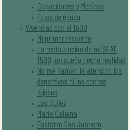
Capacidades y Medidas
Fotos de época
Vivencias con el 1500
Mi primer recuerdo
La restauración de mi SEAT
1500, un sueño hecho realidad
No me llaman la atención los
deportivos ni los coches
lujosos
Los Quilez
María Galiana
Tastarro San Juanero