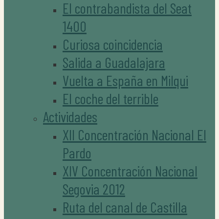
El contrabandista del Seat
1400
Curiosa coincidencia
Salida a Guadalajara
Vuelta a España en Milqui
El coche del terrible
Actividades
XII Concentración Nacional El
Pardo
XIV Concentración Nacional
Segovia 2012
Ruta del canal de Castilla