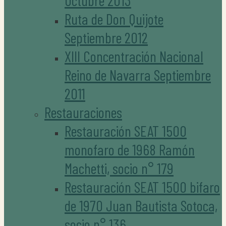
Octubre 2013
Ruta de Don Quijote
Septiembre 2012
XIII Concentración Nacional
Reino de Navarra Septiembre
2011
Restauraciones
Restauración SEAT 1500
monofaro de 1968 Ramón
Machetti, socio n° 179
Restauración SEAT 1500 bifaro
de 1970 Juan Bautista Sotoca,
socio n° 136