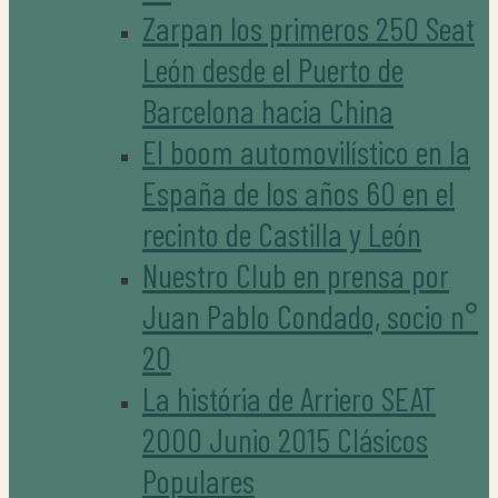
Zarpan los primeros 250 Seat
León desde el Puerto de
Barcelona hacia China
El boom automovilístico en la
España de los años 60 en el
recinto de Castilla y León
Nuestro Club en prensa por
Juan Pablo Condado, socio n°
20
La história de Arriero SEAT
2000 Junio 2015 Clásicos
Populares