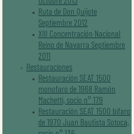
Octubre 2013
Ruta de Don Quijote
Septiembre 2012
XIII Concentración Nacional
Reino de Navarra Septiembre
2011
Restauraciones
Restauración SEAT 1500
monofaro de 1968 Ramón
Machetti, socio n° 179
Restauración SEAT 1500 bifaro
de 1970 Juan Bautista Sotoca,
socio n° 136