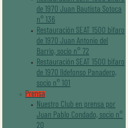
de 1970 Juan Bautista Sotoca
n° 136
Restauración SEAT 1500 bifaro
de 1970 Juan Antonio del
Barrio, socio n° 72
Restauración SEAT 1500 bifaro
de 1970 Ildefonso Panadero,
socio n° 101
Prensa
Nuestro Club en prensa por
Juan Pablo Condado, socio n°
20