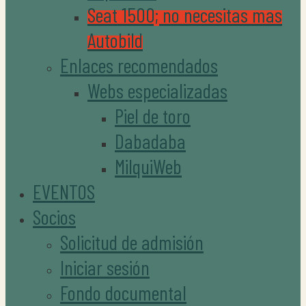
Seat 1500; no necesitas mas
Autobild
Enlaces recomendados
Webs especializadas
Piel de toro
Dabadaba
MilquiWeb
EVENTOS
Socios
Solicitud de admisión
Iniciar sesión
Fondo documental