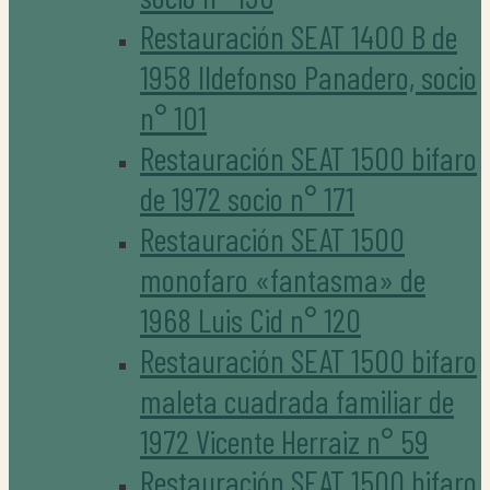
Restauración SEAT 1400 B de
1958 Ildefonso Panadero, socio
n° 101
Restauración SEAT 1500 bifaro
de 1972 socio n° 171
Restauración SEAT 1500
monofaro «fantasma» de
1968 Luis Cid n° 120
Restauración SEAT 1500 bifaro
maleta cuadrada familiar de
1972 Vicente Herraiz n° 59
Restauración SEAT 1500 bifaro