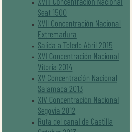
XVIII Concentración Nacional
Seat 1500
XVII Concentración Nacional
Extremadura
Salida a Toledo Abril 2015
XVI Concentración Nacional
Vitoria 2014
XV Concentración Nacional
Salamaca 2013
XIV Concentración Nacional
Segovia 2012
Ruta del canal de Castilla