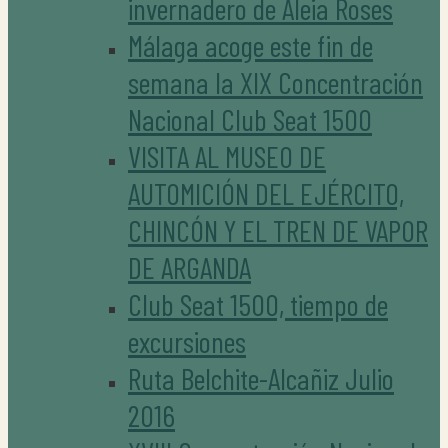
invernadero de Aleia Roses
Málaga acoge este fin de
semana la XIX Concentración
Nacional Club Seat 1500
VISITA AL MUSEO DE
AUTOMICIÓN DEL EJÉRCITO,
CHINCÓN Y EL TREN DE VAPOR
DE ARGANDA
Club Seat 1500, tiempo de
excursiones
Ruta Belchite-Alcañiz Julio
2016