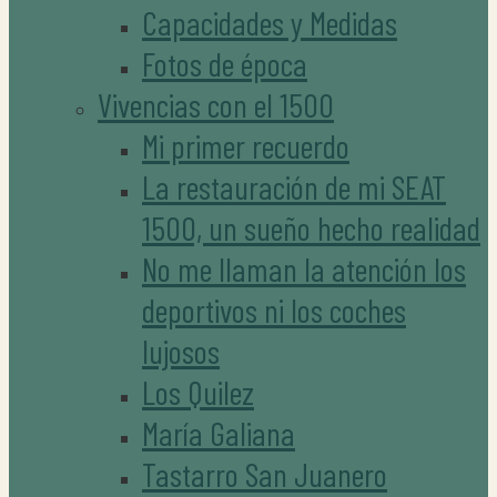
Capacidades y Medidas
Fotos de época
Vivencias con el 1500
Mi primer recuerdo
La restauración de mi SEAT
1500, un sueño hecho realidad
No me llaman la atención los
deportivos ni los coches
lujosos
Los Quilez
María Galiana
Tastarro San Juanero