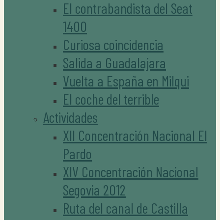
El contrabandista del Seat
1400
Curiosa coincidencia
Salida a Guadalajara
Vuelta a España en Milqui
El coche del terrible
Actividades
XII Concentración Nacional El
Pardo
XIV Concentración Nacional
Segovia 2012
Ruta del canal de Castilla