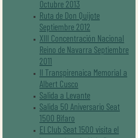
Octubre 2013
Ruta de Don Quijote
Septiembre 2012
XIII Concentración Nacional
Reino de Navarra Septiembre
2011
II Transpirenaica Memorial a
Albert Cusco
Salida a Levante
Salida 50 Aniversario Seat
1500 Bifaro
El Club Seat 1500 visita el