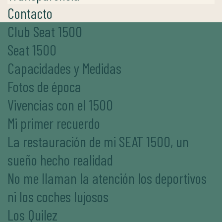
Contacto
Club Seat 1500
Seat 1500
Capacidades y Medidas
Fotos de época
Vivencias con el 1500
Mi primer recuerdo
La restauración de mi SEAT 1500, un
sueño hecho realidad
No me llaman la atención los deportivos
ni los coches lujosos
Los Quilez