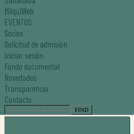
MilquiWeb
EVENTOS
Socios
Solicitud de admisión
Iniciar sesión
Fondo documental
Novedades
Transparencia
Contacto
Search
for: