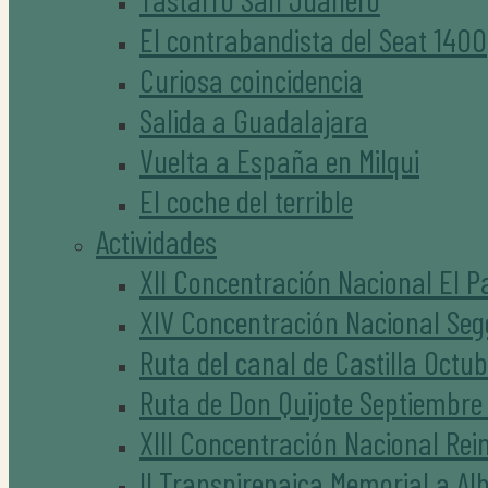
El contrabandista del Seat 1400
Curiosa coincidencia
Salida a Guadalajara
Vuelta a España en Milqui
El coche del terrible
Actividades
XII Concentración Nacional El P
XIV Concentración Nacional Seg
Ruta del canal de Castilla Octu
Ruta de Don Quijote Septiembre
XIII Concentración Nacional Rei
II Transpirenaica Memorial a Al