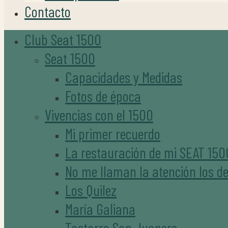
Contacto
Club Seat 1500
Seat 1500
Capacidades y Medidas
Fotos de época
Vivencias con el 1500
Mi primer recuerdo
La restauración de mi SEAT 150
No me llaman la atención los de
Los Quilez
María Galiana
Tastarro San Juanero