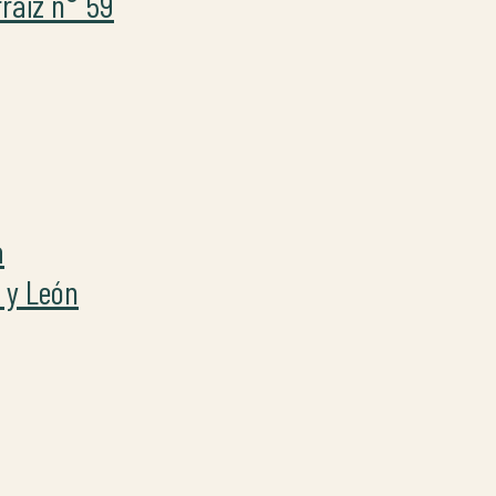
raiz n° 59
a
a y León