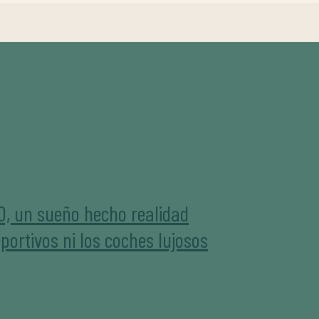
0, un sueño hecho realidad
portivos ni los coches lujosos