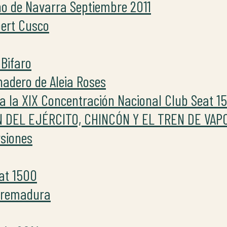
no de Navarra Septiembre 2011
bert Cusco
 Bifaro
rnadero de Aleia Roses
a la XIX Concentración Nacional Club Seat 1
N DEL EJÉRCITO, CHINCÓN Y EL TREN DE VA
rsiones
eat 1500
xtremadura